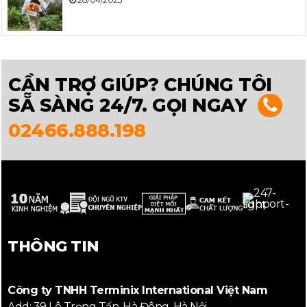
CẦN TRỢ GIÚP? CHÚNG TÔI
SẴ SÀNG 24/7. GỌI NGAY
02466.888.198
THÔNG TIN
Công ty TNHH Terminix International Việt Nam
Add: 39 Lê Trọng Tấn, Hà Đông, Hà Nội