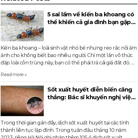
5 sai lầm về kiến ba khoang có
thể khiến cả gia đình bạn gặp
nguy hiểm
Kiến ba khoang – loài sinh vật nhỏ bé nhưng reo rắc nỗi ám
ảnh cho không biết bao nhiêu người. Chỉ một lần vô thức
đập loài côn trùng này, bạn có thể phải trả cái giá đắt đỏ. …
Read more »
Sốt xuất huyết diễn biến căng
thẳng: Bác sĩ khuyến nghị việc
mọi gia đình cần làm
Trong thời gian gần đây, dịch sốt xuất huyết tại các tỉnh
thành liên tục lập đỉnh. Trong tuần đầu tháng 10 năm
2023, riêng Hà Nội ghi nhận thêm 105 ổ dịch sốt xuất