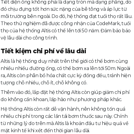
Tiết diện ống không phải là dạng tròn mà dạng phẳng, do
đó chịu đựng tốt hơn sức nặng của bê tông và áp lực từ
môi trường bên ngoài. Do đó, hệ thống đạt tuổi thọ rất lâu.
Theo thử nghiệm đã được công nhận của CodeMark, tuổi
thọ của hệ thống Altis có thể lên tới 50 năm. Đảm bảo bảo
vệ lâu dài cho công trình.
Tiết kiệm chi phí về lâu dài
Altis là hệ thống duy nhất trên thế giới có thể bơm cùng
nhiều nhiều đường ống, có thể bơm xa lên tới 50m. Ngoài
ra, Altis còn phân bổ hóa chất cực kỳ đồng đều, tránh hiện
tượng chỗ nhiều, chỗ ít, chỗ không có.
Thêm vào đó, lắp đặt hệ thống Altis còn giúp giảm chi phí
do không cần khoan, lấp hào như phương pháp khác.
Hệ thống Altis còn rất dễ vận hành, nên không tốn quá
nhiều chi phí trong các lần tái bơm thuốc sau này. Chính
từ những lý do trên mà Altis là khoản đầu tư hiệu quả về
mặt kinh tế khi xét đến thời gian lâu dài.