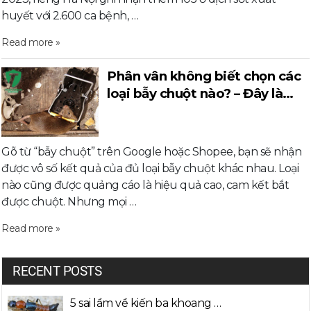
huyết với 2.600 ca bệnh, …
Read more »
Phân vân không biết chọn các
loại bẫy chuột nào? – Đây là
mọi điều bạn cần biết
Gõ từ “bẫy chuột” trên Google hoặc Shopee, bạn sẽ nhận
được vô số kết quả của đủ loại bẫy chuột khác nhau. Loại
nào cũng được quảng cáo là hiệu quả cao, cam kết bắt
được chuột. Nhưng mọi …
Read more »
RECENT POSTS
5 sai lầm về kiến ba khoang …