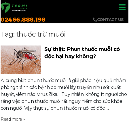
02466.888.198
CONTACT US
Tag: thuốc trừ muỗi
Sự thật: Phun thuốc muỗi có
độc hại hay không?
Ai cũng biết phun thuốc muỗi là giải pháp hiệu quả nhằm
phòng tránh các bệnh do muỗi lây truyền như sốt xuất
huyết, viêm não, virus Zika… Tuy nhiên, không ít người cho
rằng việc phun thuốc muỗi rất nguy hiểm cho sức khỏe
con người. Vậy thực sự phun thuốc muỗi có độc …
Read more »