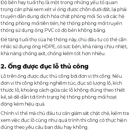
Độ bền hay tuổi thọ là một trong những yếu tố quan
trọng cần phải xem xét vì ống được chôn dưới đất, lại phải
truyền dẫn dung dịch hóa chất phòng mối. So với các hệ
thống phòng mối tiên tiến, hệ thống phòng mối truyền
thống sử dụng ống PVC có độ bền không bằng.
Để tăng tuổi thọ của hệ thống này, chủ đầu tư có thể cân
nhắc sử dụng ống HDPE, có sức bền, khả năng chịu nhiệt,
khả năng chống axit, chống kiềm tốt hơn nhiều.
2. Ống được đục lỗ thủ công
Lỗ trên ống được đục thủ công bởi đơn vị thi công. Nếu
đơn vị thi công không nghiêm túc, đục số lượng lỗ, kích
thước lỗ, khoảng cách giữa các lỗ không đúng theo thiết
kế, sẽ dễ dẫn tới tình trạng hệ thống phòng mối hoạt
động kém hiệu quả.
Chính vì thế mà chủ đầu tư cần giám sát chặt chẽ, kiểm tra
xem việc đục lỗ cũng như quá trình thi công có thực hiện
đúng theo yêu cầu ban đầu hay không.