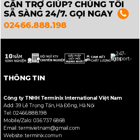
CẦN TRỢ GIÚP? CHÚNG TÔI
SẴ SÀNG 24/7. GỌI NGAY
02466.888.198
THÔNG TIN
Công ty TNHH Terminix International Việt Nam
Add: 39 Lê Trọng Tấn, Hà Đông, Hà Nội
Tel: 02466.888.198
Mobile/Zalo: 036 737 6868
Email: termivietnam@gmail.com
Website: terminix.com.vn