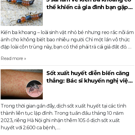
thể khiến cả gia đình bạn gặp
nguy hiểm
Kiến ba khoang – loài sinh vật nhỏ bé nhưng reo rắc nỗi ám
ảnh cho không biết bao nhiêu người. Chỉ một lần vô thức
đập loài côn trùng này, bạn có thể phải trả cái giá đắt đỏ. …
Read more »
Sốt xuất huyết diễn biến căng
thẳng: Bác sĩ khuyến nghị việc
mọi gia đình cần làm
Trong thời gian gần đây, dịch sốt xuất huyết tại các tỉnh
thành liên tục lập đỉnh. Trong tuần đầu tháng 10 năm
2023, riêng Hà Nội ghi nhận thêm 105 ổ dịch sốt xuất
huyết với 2.600 ca bệnh, …