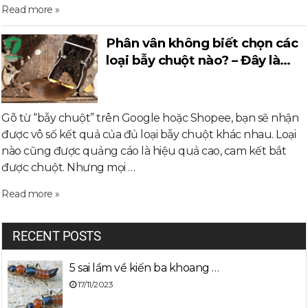
Read more »
Phân vân không biết chọn các
loại bẫy chuột nào? – Đây là
mọi điều bạn cần biết
Gõ từ “bẫy chuột” trên Google hoặc Shopee, bạn sẽ nhận
được vô số kết quả của đủ loại bẫy chuột khác nhau. Loại
nào cũng được quảng cáo là hiệu quả cao, cam kết bắt
được chuột. Nhưng mọi …
Read more »
RECENT POSTS
5 sai lầm về kiến ba khoang …
17/11/2023