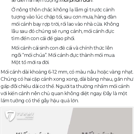
sẽ diễn ra hiện tượng
mối phân đàn
.
Ở nông thôn chắc không lạ lẫm gì trước cảnh
tượng vào lúc chập tối, sau cơn mưa, hàng đàn
mối cánh bay rợp trời, rồi lao vào nhà cửa. Không
lâu sau đó chúng sẽ rụng cánh, mối cánh đực
tìm đến con cái để giao phối.
Mối cánh cái sinh con đẻ cái và chính thức lên
ngôi “mối chúa”. Mối cánh đực thành mối mua.
Một tổ mới ra đời.
Mối cánh dài khoảng 6-12 mm, có màu nâu hoặc vàng nhạt.
Chúng có hai cặp cánh xong xong, dài bằng nhau, gần như
gấp đôi chiều dài cơ thể. Người ta thường nhầm mối cánh
với kiến cánh nên chủ quan không diệt ngay. Đây là một
lầm tưởng có thể gây hậu quả lớn.