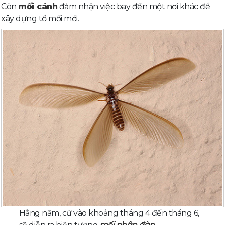
Còn
mối cánh
đảm nhận việc bay đến một nơi khác để
xây dựng tổ mối mới.
Hằng năm, cứ vào khoảng tháng 4 đến tháng 6,