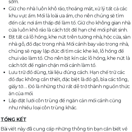
sớm.
Giữ cho nhà luôn khô ráo, thoáng mát, xử lý tất cả các
khu vực ẩm. Mối là loài ưa ẩm, cho nên chúng sẽ tìm
đến các nơi ẩm thấp để làm tổ. Giữ cho không gian nhà
cửa luôn khô ráo là cách tốt để hạn chế mối phát sinh.
Bịt tất cả lỗ hổng, khe nứt trên tường nhà, hộc cửa, sàn
nhà gỗ, đồ đạc trong nhà. Mối cánh bay vào trong nhà,
chúng sẽ ngay lập đức đi tìm các khe kẽ, lỗ hổng để
chui vào làm tổ. Cho nên bịt kín các lỗ hổng, khe nứt là
cách tốt để ngăn chặn mối cánh làm tổ.
Lưu trữ đồ dùng, tài liệu đúng cách. Hạn chế trữ các
đồ đạc không cần thiết, đặc biệt là đồ gỗ, bìa các tông,
giấy tờ…. Đó là những thứ rất dễ trở thành nguồn thức
ăn của mối.
Lắp đặt lưới côn trùng để ngăn cản mối cánh cũng
như nhiều loại côn trùng khác.
TỔNG KẾT
Bài viết này đã cung cấp những thông tin bạn cần biết về